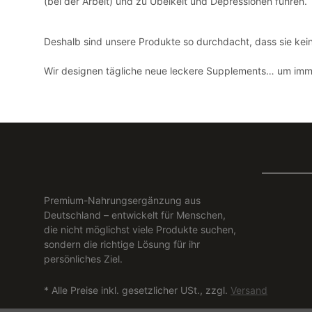
(bei der Arbeit) und zu Übelkeit und Depressionen führen.
Deshalb sind unsere Produkte so durchdacht, dass sie kei
Wir designen tägliche neue leckere Supplements… um immer
Premium-Nahrungsergänzung aus
Deutschland – entwickelt für Menschen,
die nicht möglichst viele Produkte suchen,
sondern die richtige Lösung für ihr
persönliches Ziel.
* Alle Preise inkl. gesetzlicher USt., zzgl.
Versand